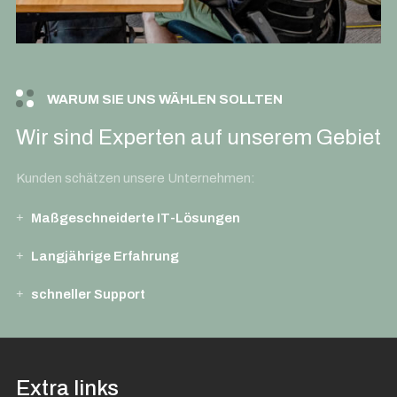
WARUM SIE UNS WÄHLEN SOLLTEN
Wir sind Experten auf unserem Gebiet
Kunden schätzen unsere Unternehmen:
Maßgeschneiderte IT-Lösungen
Langjährige Erfahrung
schneller Support
Extra links