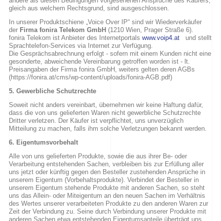
andere als diesen Bedingungen vorgesehenen Ansprüche des Käufers,
gleich aus welchem Rechtsgrund, sind ausgeschlossen.
In unserer Produktschiene „Voice Over IP“ sind wir Wiederverkäufer
der
Firma fonira Telekom GmbH
(1210 Wien, Prager Straße 6).
fonira Telekom ist Anbieter des Internetportals
www.voip4.at
und stellt
Sprachtelefon-Services via Internet zur Verfügung.
Die Gesprächsabrechnung erfolgt - sofern mit einem Kunden nicht eine
gesonderte, abweichende Vereinbarung getroffen worden ist - lt.
Preisangaben der Firma fonira GmbH, weiters gelten deren AGBs
(https://fonira.at/cms/wp-content/uploads/fonira-AGB.pdf)
5. Gewerbliche Schutzrechte
Soweit nicht anders vereinbart, übernehmen wir keine Haftung dafür,
dass die von uns gelieferten Waren nicht gewerbliche Schutzrechte
Dritter verletzen. Der Käufer ist verpflichtet, uns unverzüglich
Mitteilung zu machen, falls ihm solche Verletzungen bekannt werden.
6. Eigentumsvorbehalt
Alle von uns gelieferten Produkte, sowie die aus ihrer Be- oder
Verarbeitung entstehenden Sachen, verbleiben bis zur Erfüllung aller
uns jetzt oder künftig gegen den Besteller zustehenden Ansprüche in
unserem Eigentum (Vorbehaltsprodukte). Verbindet der Besteller in
unserem Eigentum stehende Produkte mit anderen Sachen, so steht
uns das Allein- oder Miteigentum an den neuen Sachen im Verhältnis
des Wertes unserer verarbeiteten Produkte zu den anderen Waren zur
Zeit der Verbindung zu. Seine durch Verbindung unserer Produkte mit
anderen Sachen etwa entstehenden Eigentumsanteile überträgt uns