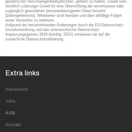
gesetzlicher Verschwiegenheitspflichten, geheim zu halten, soweit kein
rechtlich zulässiger Grund für eine Übermittlung der anvertrauten oder
zugänglich gewordenen personenbezogenen Daten besteht
(Datengeheimnis). Mitarbeiter sind hierüber und über allfällige Folgen
eines Verstoßes zu belehren.
Aufgrund der bevorstehenden Änderungen durch die EU-Datenschutz-
Grundverordnung und das österreichische Datenschutz-
Anpassungsgesetz 2018 (künftig: DSG) verweisen wir auf die
zusätzliche Datenschutzerklärung.
Extra links
Impressum
Jobs
AGB
Kontakt