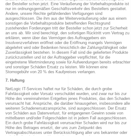
der Besteller schon jetzt. Eine Veräußerung der Vorbehaltsprodukte ist
nur im ordnungsgemäßen Geschäftsverkehr des Bestellers gestattet.
Andere, unsere Rechte gefährdenden Verfügungen sind
ausgeschlossen. Die ihm aus der Weiterveräußerung oder aus einem
sonstigen die Vorbehaltsprodukte betreffenden Rechtsgrund
zustehenden Forderungen tritt der Besteller schon jetzt zur Sicherheit
an uns ab. Wir sind berechtigt, den sofortigen Rücktritt vom Vertrag zu
erklären, wenn über das Vermögen des Auftraggebers ein
Insolvenzverfahren eröffnet oder die Eröffnung mangels Vermögen
abgelehnt wird oder Bedenken hinsichtlich der Zahlungsfähigkeit oder
Zuverlässigkeit bestehen. In diesem Fall sind die gelieferten Produkte
zurückzustellen und ist der Auftraggeber verpflichtet, für die
eingetretene Wertminderung sowie für Aufwendungen bereits erbrachter
und sonstiger Schäden Ersatz zu leisten. Wir können eine
Stornogebühr von 20 % des Kaufpreises verlangen.
7. Haftung
NetLogic IT-Services haftet nur für Schäden, die durch grobe
Fahrlässigkeit oder Vorsatz verschuldet wurden, und zwar nur bis zur
Höhe des vereinnahmten Entgeltes jenes Produktes, das den Schaden
verursacht hat. Ansprüche, die darüber hinausgehen, insbesondere alle
weiteren Schadenersatzansprüche, sind ausgeschlossen. Der Ersatz
von Schäden aus Datenverlust, für entgangenen Gewinn sowie von
mittelbaren und/oder Folgeschäden ist in jedem Fall ausgeschlossen.
Ein durch grobe Fahrlässigkeit verursachter Schaden wird nur bis zur
Höhe des Betrages ersetzt, der uns zum Zeitpunkt des
Vertragsabschlusses unter Berücksichtigung aller uns bekannter oder