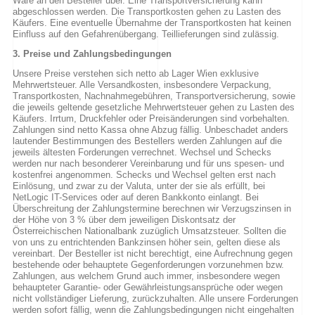
Ware an den Besteller über. Eine Transportversicherung kann
abgeschlossen werden. Die Transportkosten gehen zu Lasten des
Käufers. Eine eventuelle Übernahme der Transportkosten hat keinen
Einfluss auf den Gefahrenübergang. Teillieferungen sind zulässig.
3. Preise und Zahlungsbedingungen
Unsere Preise verstehen sich netto ab Lager Wien exklusive
Mehrwertsteuer. Alle Versandkosten, insbesondere Verpackung,
Transportkosten, Nachnahmegebühren, Transportversicherung, sowie
die jeweils geltende gesetzliche Mehrwertsteuer gehen zu Lasten des
Käufers. Irrtum, Druckfehler oder Preisänderungen sind vorbehalten.
Zahlungen sind netto Kassa ohne Abzug fällig. Unbeschadet anders
lautender Bestimmungen des Bestellers werden Zahlungen auf die
jeweils ältesten Forderungen verrechnet. Wechsel und Schecks
werden nur nach besonderer Vereinbarung und für uns spesen- und
kostenfrei angenommen. Schecks und Wechsel gelten erst nach
Einlösung, und zwar zu der Valuta, unter der sie als erfüllt, bei
NetLogic IT-Services oder auf deren Bankkonto einlangt. Bei
Überschreitung der Zahlungstermine berechnen wir Verzugszinsen in
der Höhe von 3 % über dem jeweiligen Diskontsatz der
Österreichischen Nationalbank zuzüglich Umsatzsteuer. Sollten die
von uns zu entrichtenden Bankzinsen höher sein, gelten diese als
vereinbart. Der Besteller ist nicht berechtigt, eine Aufrechnung gegen
bestehende oder behauptete Gegenforderungen vorzunehmen bzw.
Zahlungen, aus welchem Grund auch immer, insbesondere wegen
behaupteter Garantie- oder Gewährleistungsansprüche oder wegen
nicht vollständiger Lieferung, zurückzuhalten. Alle unsere Forderungen
werden sofort fällig, wenn die Zahlungsbedingungen nicht eingehalten